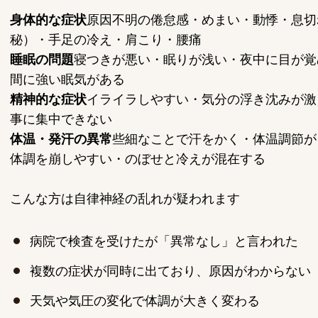
身体的な症状
原因不明の倦怠感・めまい・動悸・息切
秘）・手足の冷え・肩こり・腰痛
睡眠の問題
寝つきが悪い・眠りが浅い・夜中に目が覚
間に強い眠気がある
精神的な症状
イライラしやすい・気分の浮き沈みが激
事に集中できない
体温・発汗の異常
些細なことで汗をかく・体温調節が
体調を崩しやすい・のぼせと冷えが混在する
こんな方は自律神経の乱れが疑われます
病院で検査を受けたが「異常なし」と言われた
複数の症状が同時に出ており、原因がわからない
天気や気圧の変化で体調が大きく変わる