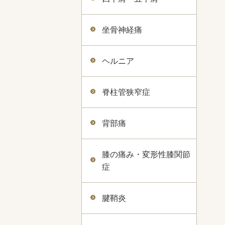
坐骨神経痛
ヘルニア
脊柱管狭窄症
背部痛
膝の痛み・変形性膝関節
症
腱鞘炎