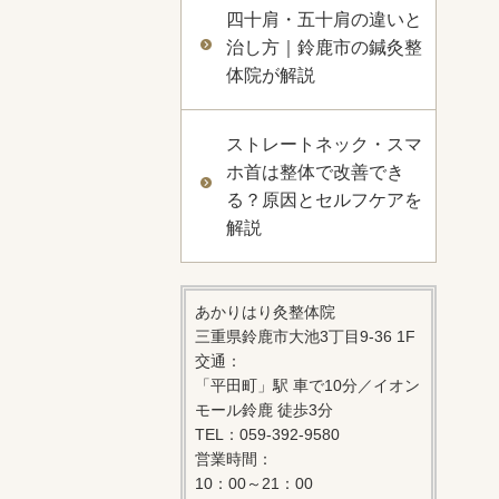
四十肩・五十肩の違いと
治し方｜鈴鹿市の鍼灸整
体院が解説
ストレートネック・スマ
ホ首は整体で改善でき
る？原因とセルフケアを
解説
あかりはり灸整体院
三重県鈴鹿市大池3丁目9-36 1F
交通：
「平田町」駅 車で10分／イオン
モール鈴鹿 徒歩3分
TEL：059-392-9580
営業時間：
10：00～21：00